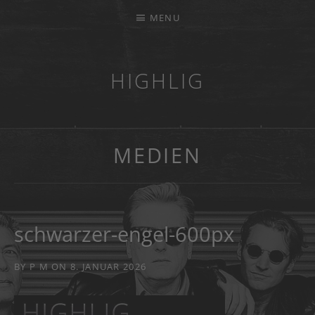
MENU
HIGHLIG
MUSIKKAPELLE
MEDIEN
schwarzer-engel-600px
BY
P M
ON
8. JANUAR 2026