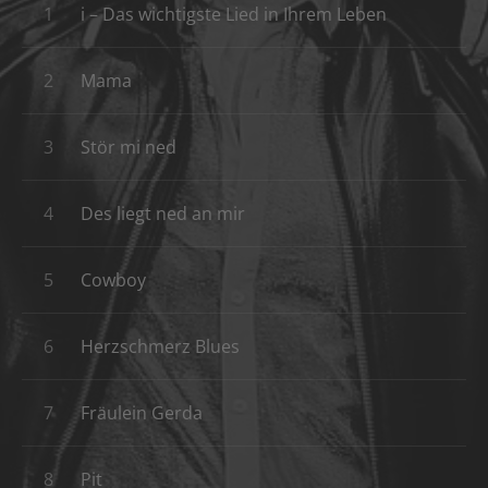
Record Tracklist
i – Das wichtigste Lied in Ihrem Leben
Mama
Stör mi ned
Des liegt ned an mir
Cowboy
Herzschmerz Blues
Fräulein Gerda
Pit