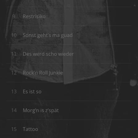
Restrisiko
Sonst geht’s ma guad
Des werd scho wieder
Rock’n Roll Junkie
Es ist so
Morg’n is z’spät
Tattoo